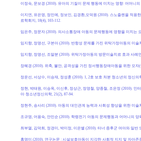
이정숙, 문보경 (2010). 유아의 기질이 문제 행동에 미치는 영향: 어머니의
이지연, 유은영, 정민예, 정보인, 김경환,오덕원 (2010). 스노즐렌을
료학회지, 18(4), 103-112.
임은주, 정문자 (2010). 의사소통장애 아동의 문제행동에 영향을 미치는 요인. 
임지향, 정명선, 구본아 (2010). 반항성 문제를 가진 위탁가정아동의 미술치료 
임지향, 정명선, 조말분 (2010). 위탁가정아동의 방문미술치료 효과 사례연구.
장혜경 (2010). 위축, 불안, 공격성을 가진 정서행동장애아동을 위한 모자(母子
정운선, 서상수, 이승재, 정성훈 (2010). 1, 2호 보호 처분 청소년의 정신의
정현, 박태원, 이승옥, 이신후, 정상근, 정영철, 양종철, 조은정 (2010
아·청소년정신의학, 21(2), 87-94.
정현주, 송사리 (2010). 아동의 대인관계 능력과 사회성 향상을 위한 미술치
조규영, 어용숙, 안민순 (2010). 학령전기 아동의 문제행동과 어머니의 양육스트레스 및 거
최부열, 김덕희, 정경미, 박미정, 이은별 (2010). 터너 증후군 여아와 일반 또
홍영미 (2010). 연구논문 : 시설보호아동이 지각한 사회적 지지 및 자아존중감과