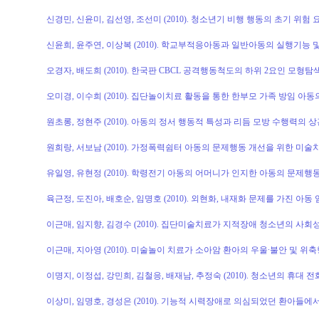
신경민, 신윤미, 김선영, 조선미 (2010). 청소년기 비행 행동의 초기 위험 요인: 
신윤희, 윤주연, 이상복 (2010). 학교부적응아동과 일반아동의 실행기능 및 
오경자, 배도희 (2010). 한국판 CBCL 공격행동척도의 하위 2요인 모형탐색. 한
오미경, 이수희 (2010). 집단놀이치료 활동을 통한 한부모 가족 방임 아동의 
원초롱, 정현주 (2010). 아동의 정서 행동적 특성과 리듬 모방 수행력의 상관관
원희랑, 서보남 (2010). 가정폭력쉼터 아동의 문제행동 개선을 위한 미술치료 사
유일영, 유현정 (2010). 학령전기 아동의 어머니가 인지한 아동의 문제행동 관련요인. Chil
육근정, 도진아, 배호순, 임명호 (2010). 외현화, 내재화 문제를 가진 아동 임상
이근매, 임지향, 김경수 (2010). 집단미술치료가 지적장애 청소년의 사회성에 미
이근매, 지아영 (2010). 미술놀이 치료가 소아암 환아의 우울∙불안 및 위축행동
이명지, 이정섭, 강민희, 김철응, 배재남, 추정숙 (2010). 청소년의 휴대 전
이상미, 임명호, 경성은 (2010). 기능적 시력장애로 의심되었던 환아들에서 